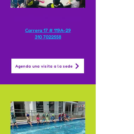
Sede Bogotá - Unicentro
Carrera 17 # 119A-29
310 7022558
Agenda una visita a la sede