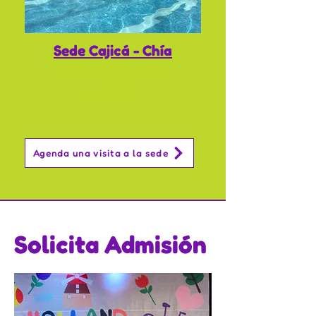
Sede Cajicá - Chía
Calle 11A # 5A-75 Sur
310 3985759
Agenda una visita a la sede
Solicita Admisión