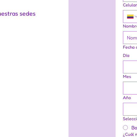
Celula
uestras sedes
Nombre
Fecha 
Día
Mes
Año
Selecc
Bo
¿Cuál 