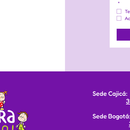
*
Te
Ac
Sede Cajicá
3
Sede Bogotá