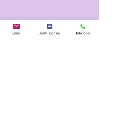
Email
Admisiones
Teléfono
Teoría de la Elección.
Colegio bilingüe inglés-español, con énfasis
en francés o portugués.
Uso mutuo de instalaciones.