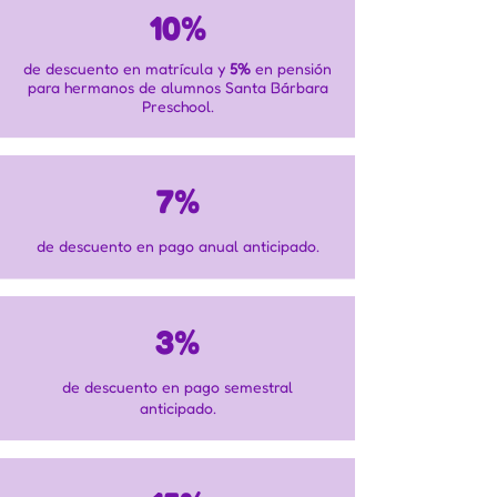
10%
de descuento en matrícula y
5%
en pensión
para hermanos de alumnos Santa Bárbara
Preschool.
7%
de descuento en pago anual anticipado.
3%
de descuento en pago semestral
anticipado.