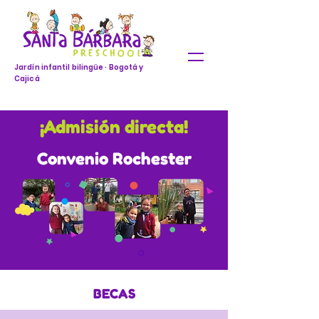
Jardín infantil bilingüe · Bogotá y
Cajicá
¡Admisión directa!
Convenio Rochester
BECAS