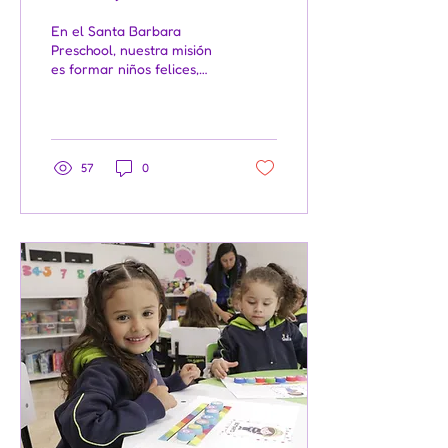
Educando para la
En el Santa Barbara
felicidad desde la
Preschool, nuestra misión
es formar niños felices,
primera infancia
autónomos y seguros de sí
mismos. Por eso, nos llena
de orgullo...
57
0