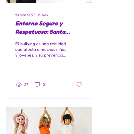
13 mar 2025
∙
2
min
Entorno Seguro y
Respetuoso: Santa
Bárbara Preschool Habla
El bullying es una realidad
en City TV
que afecta a muchos niños
y jóvenes, y su prevención
comienza con la
educación y la conciencia
en el hogar y...
27
0