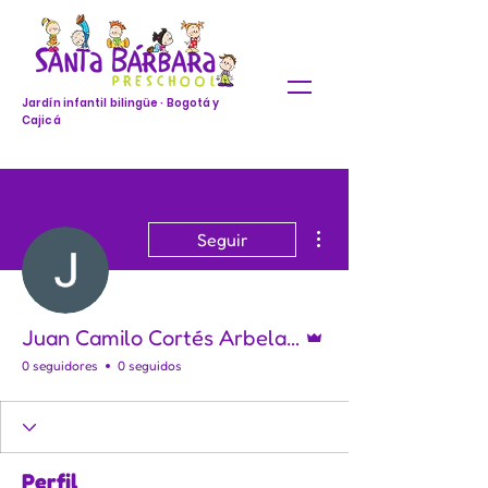
Jardín infantil bilingüe · Bogotá y
Cajicá
Más acciones
Seguir
Administrador
Juan Camilo Cortés Arbelaez
0 seguidores
0 seguidos
Perfil