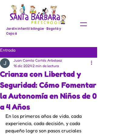
Jardín infantil bilingüe · Bogotá y
Cajicá
Entrada
Juan Camilo Cortés Arbelaez
16 dic 2024
2 min de lectura
Crianza con Libertad y
Seguridad: Cómo Fomentar
la Autonomía en Niños de 0
a 4 Años
En los primeros años de vida, cada 
experiencia, cada decisión, y cada 
pequeño logro son pasos cruciales 